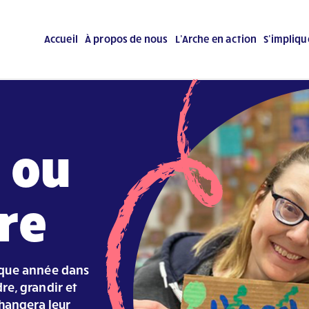
Accueil
À propos de nous
L’Arche en action
S’impliqu
 ou
re
aque année dans
e, grandir et
hangera leur