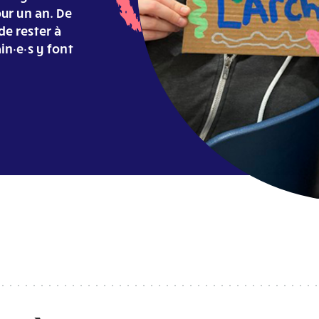
our un an. De
de rester à
in·e·s y font