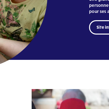
personnes
pour ses a
Site i