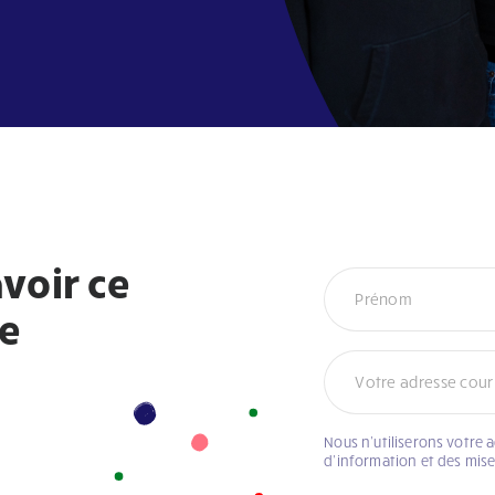
voir ce
Infolettre
re
Nous n’utiliserons votre 
d’information et des mis