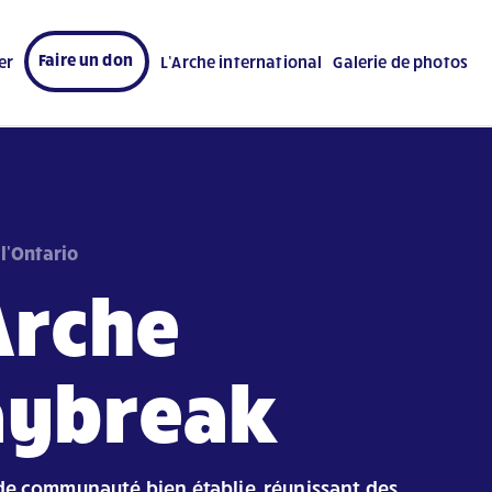
Faire un don
er
L’Arche international
Galerie de photos
l'Ontario
Arche
aybreak
e communauté bien établie, réunissant des