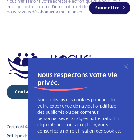
Nous n’utiliserons votre adresse électronique que pour vous
envoyer notre bulletin d’information et des mises à jour. Vous
Soumettre
pouvez vous désabonner à tout moment.
Nous respectons votre vie
privée.
Contacter
Nous utilisons des cookies pour améliorer
votre expérience de navigation, diffuser
des publicités ou des contenus
personnalisés et analyser notre trafic. En
cliquant sur « Tout accepter », vous
Copyright © 2026 footer.phpL'Arche Montréal. Tous droits réservés
consentez à notre utilisation des cookies.
Politique de confidentialité
L’Arche Canada