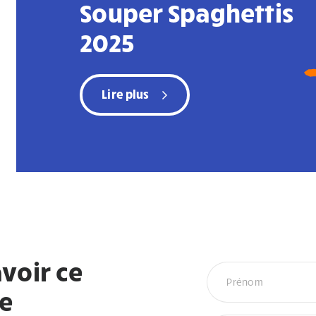
Souper Spaghettis
2025
Lire plus
voir ce
Infolettre
re