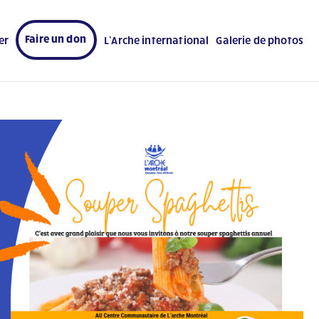
Faire un don
er
L’Arche international
Galerie de photos