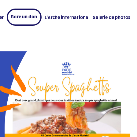
Faire un don
er
L’Arche international
Galerie de photos