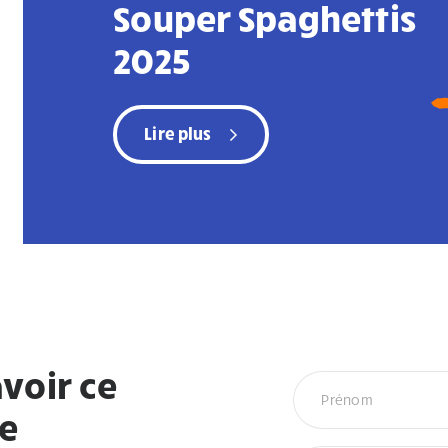
Souper Spaghettis
2025
Lire plus
voir ce
Infolettre
re