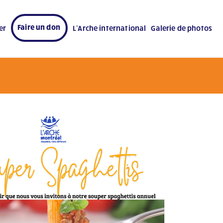
Faire un don
er
L’Arche international
Galerie de photos