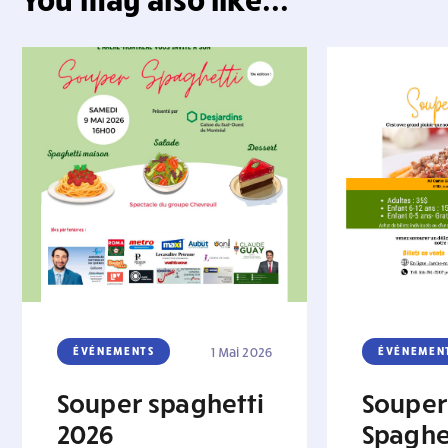
ÉVÉNEMENTS
1 Mai 2026
ÉVÉNEMEN
Souper spaghetti
Souper
2026
Spaghe