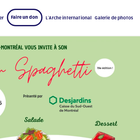
Faire un don
er
L’Arche international
Galerie de photos