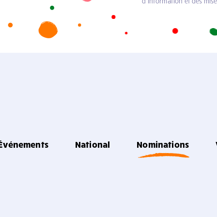
d’information et des mis
Événements
National
Nominations